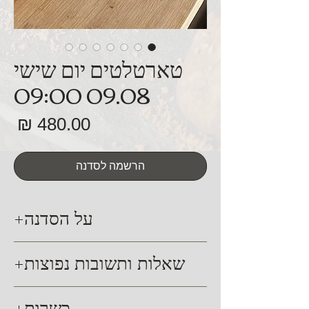
טארטלטים יום שישי
09.08 09:00
מח
הרשמה לסדנה
על הסדנה
סדנה עיונית ומעשית האורכת כ 4 שעות.
שאלות ותשובות נפוצות
בסדנה זו נלמד טכניקת עבודה נכונה
ומדויקת עם בצק פריך, הכנת הטארטלט
מיקום הסדנה : השחר 28 מזור
כשרות
והכללים לאפייה נכונה. כמו כן,